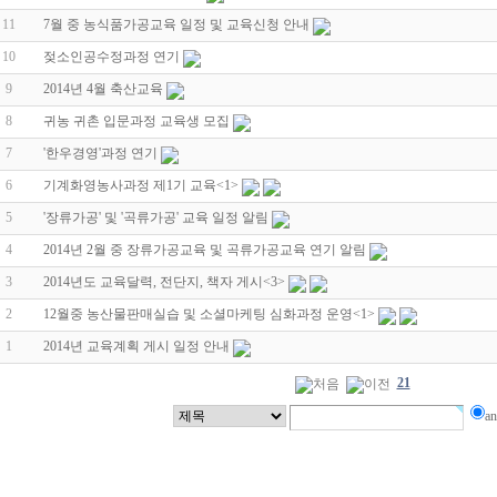
11
7월 중 농식품가공교육 일정 및 교육신청 안내
10
젖소인공수정과정 연기
9
2014년 4월 축산교육
8
귀농 귀촌 입문과정 교육생 모집
7
'한우경영'과정 연기
6
기계화영농사과정 제1기 교육
<1>
5
'장류가공' 및 '곡류가공' 교육 일정 알림
4
2014년 2월 중 장류가공교육 및 곡류가공교육 연기 알림
3
2014년도 교육달력, 전단지, 책자 게시
<3>
2
12월중 농산물판매실습 및 소셜마케팅 심화과정 운영
<1>
1
2014년 교육계획 게시 일정 안내
21
a