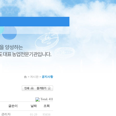
> 게시판 >
공지사항
Total. 411
글쓴이
날짜
조회
관리자
01-29
95656