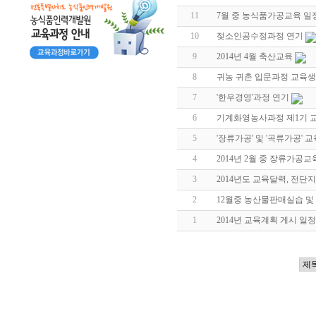
11
7월 중 농식품가공교육 일
10
젖소인공수정과정 연기
9
2014년 4월 축산교육
8
귀농 귀촌 입문과정 교육생
7
'한우경영'과정 연기
6
기계화영농사과정 제1기 
5
'장류가공' 및 '곡류가공' 
4
2014년 2월 중 장류가공
3
2014년도 교육달력, 전단지
2
12월중 농산물판매실습 및
1
2014년 교육계획 게시 일