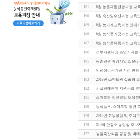
191
8월 농촌체험관광과정 교
190
8월 축산및수산과정 교육
189
8월 농기계교육과정 안내
<
188
8월 농식품가공과정 교육
187
8월 농식품유통과정 교육
186
정부지원대상 농업기계별
185
농촌관광 휴양사업 입문(2기
184
안전성검사기관 지정 현황 알림(
183
2019년 스마트팜 실습형 
182
시설원예분야 지원사업 권
181
스마트팜 청년창업 보육센
180
농식품부, 스마트팜 청년 교
179
2019년 귀농창업 및 주
178
제6회 한광호 농업상 후보
177
농림축산식품 공공 및 빅