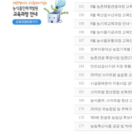
191
8월 농촌체험관광과정 교
190
8월 축산및수산과정 교육
189
8월 농기계교육과정 안내
<
188
8월 농식품가공과정 교육
187
8월 농식품유통과정 교육
186
정부지원대상 농업기계별
185
농촌관광 휴양사업 입문(2기
184
안전성검사기관 지정 현황 알림(
183
2019년 스마트팜 실습형 
182
시설원예분야 지원사업 권
181
스마트팜 청년창업 보육센
180
농식품부, 스마트팜 청년 교
179
2019년 귀농창업 및 주
178
제6회 한광호 농업상 후보
177
농림축산식품 공공 및 빅