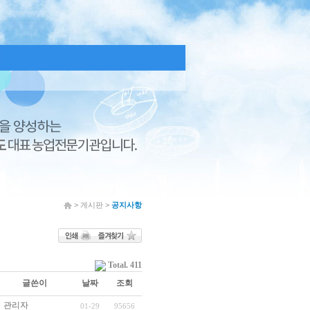
> 게시판 >
공지사항
Total. 411
글쓴이
날짜
조회
관리자
01-29
95656