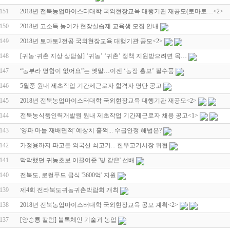
151
2018년 전북농업마이스터대학 국외현장교육 대행기관 재공모(토마토…
<2>
150
2018년 고소득 농어가 현장실습제 교육생 모집 안내
149
2018년 토마토2전공 국외현장교육 대행기관 공모
<2>
148
[귀농·귀촌 지상 상담실] ‘귀농’ ‘귀촌’ 정책 지원받으려면 목…
147
“농부라 명함이 없어요”는 옛말…이젠 ‘농장 홍보’ 필수품
146
5월중 원내 제초작업 기간제근로자 합격자 명단 공고
145
2018년 전북농업마이스터대학 국외현장교육 대행기관 재공모
<2>
144
전북농식품인력개발원 원내 제초작업 기간제근로자 채용 공고
<1>
143
'양파 마늘 재배면적' 예상치 훌쩍... 수급안정 해법은?
142
가정용까지 파고든 외국산 쇠고기... 한우고기시장 위협
141
막막했던 귀농초보 이끌어준 '빛 같은' 선배
140
전북도, 로컬푸드 급식 '3600억' 지원
139
제4회 전라북도귀농귀촌박람회 개최
138
2018년 전북농업마이스터대학 국외현장교육 공모 계획
<2>
137
[양승룡 칼럼] 블록체인 기술과 농업