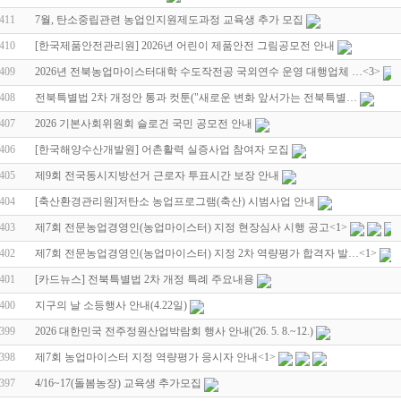
411
7월, 탄소중립관련 농업인지원제도과정 교육생 추가 모집
410
[한국제품안전관리원] 2026년 어린이 제품안전 그림공모전 안내
409
2026년 전북농업마이스터대학 수도작전공 국외연수 운영 대행업체 …
<3>
408
전북특별법 2차 개정안 통과 컷툰("새로운 변화 앞서가는 전북특별…
407
2026 기본사회위원회 슬로건 국민 공모전 안내
406
[한국해양수산개발원] 어촌활력 실증사업 참여자 모집
405
제9회 전국동시지방선거 근로자 투표시간 보장 안내
404
[축산환경관리원]저탄소 농업프로그램(축산) 시범사업 안내
403
제7회 전문농업경영인(농업마이스터) 지정 현장심사 시행 공고
<1>
402
제7회 전문농업경영인(농업마이스터) 지정 2차 역량평가 합격자 발…
<1>
401
[카드뉴스] 전북특별법 2차 개정 특례 주요내용
400
지구의 날 소등행사 안내(4.22일)
399
2026 대한민국 전주정원산업박람회 행사 안내('26. 5. 8.~12.)
398
제7회 농업마이스터 지정 역량평가 응시자 안내
<1>
397
4/16~17(돌봄농장) 교육생 추가모집