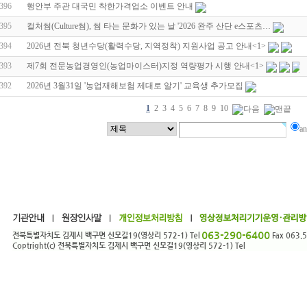
396
행안부 주관 대국민 착한가격업소 이벤트 안내
395
컬처썸(Culture썸), 썸 타는 문화가 있는 날 '2026 완주 산단 e스포츠…
394
2026년 전북 청년수당(활력수당, 지역정착) 지원사업 공고 안내
<1>
393
제7회 전문농업경영인(농업마이스터)지정 역량평가 시행 안내
<1>
392
2026년 3월31일 '농업재해보험 제대로 알기' 교육생 추가모집
1
2
3
4
5
6
7
8
9
10
a