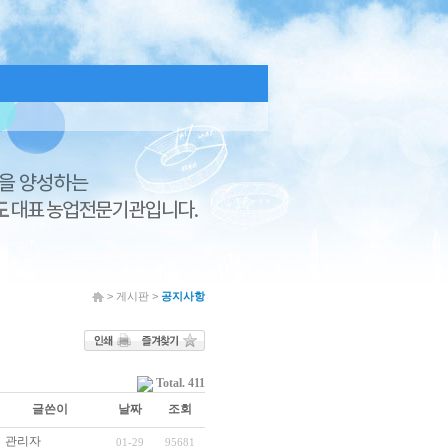
> 게시판 >
공지사항
Total. 411
글쓴이
날짜
조회
관리자
01-29
95681