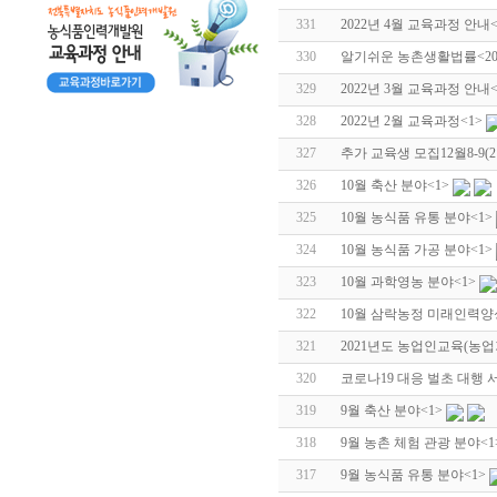
331
2022년 4월 교육과정 안내
330
알기쉬운 농촌생활법률<2022
329
2022년 3월 교육과정 안내
328
2022년 2월 교육과정
<1>
327
추가 교육생 모집12월8-9
326
10월 축산 분야
<1>
325
10월 농식품 유통 분야
<1>
324
10월 농식품 가공 분야
<1>
323
10월 과학영농 분야
<1>
322
10월 삼락농정 미래인력양
321
2021년도 농업인교육(농
320
코로나19 대응 벌초 대행 
319
9월 축산 분야
<1>
318
9월 농촌 체험 관광 분야
<
317
9월 농식품 유통 분야
<1>