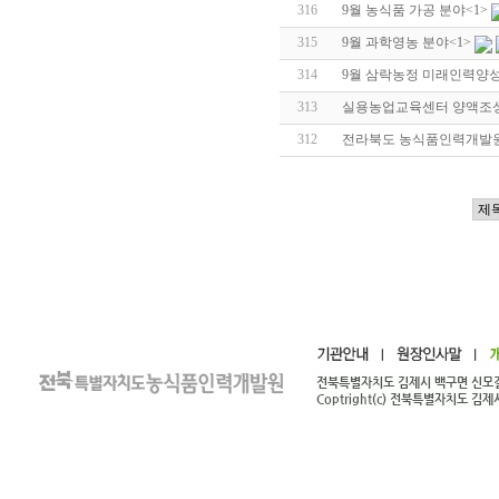
316
9월 농식품 가공 분야
<1>
315
9월 과학영농 분야
<1>
314
9월 삼락농정 미래인력양성
313
실용농업교육센터 양액조성
312
전라북도 농식품인력개발원 