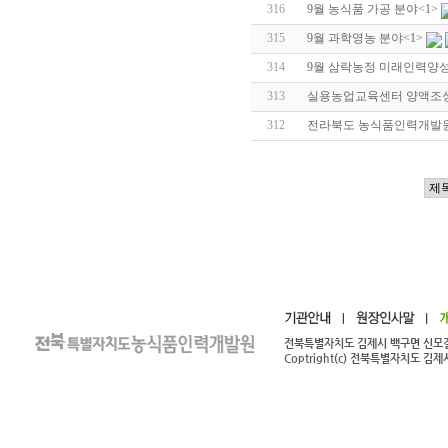
316
9월 농식품 가공 분야
<1>
315
9월 과학영농 분야
<1>
314
9월 삼락농정 미래인력양성
313
실용농업교육센터 양액조성
312
전라북도 농식품인력개발원 