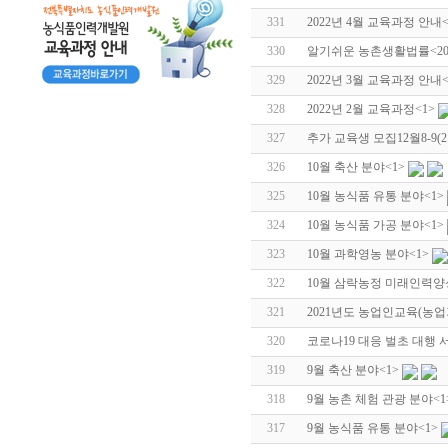
331
2022년 4월 교육과정 안내
330
알기쉬운 농촌생활법률<2022
329
2022년 3월 교육과정 안내
328
2022년 2월 교육과정
<1>
327
추가 교육생 모집12월8-9
326
10월 축산 분야
<1>
325
10월 농식품 유통 분야
<1>
324
10월 농식품 가공 분야
<1>
323
10월 과학영농 분야
<1>
322
10월 삼락농정 미래인력양
321
2021년도 농업인교육(농
320
코로나19 대응 벌초 대행 
319
9월 축산 분야
<1>
318
9월 농촌 체험 관광 분야
<
317
9월 농식품 유통 분야
<1>