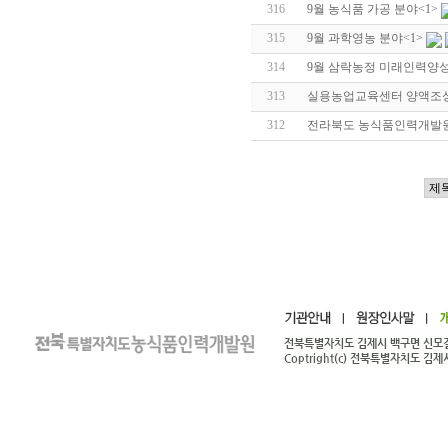
316
9월 농식품 가공 분야
<1>
315
9월 과학영농 분야
<1>
314
9월 삼락농정 미래인력양성
313
실용농업교육센터 양액조성
312
전라북도 농식품인력개발원 