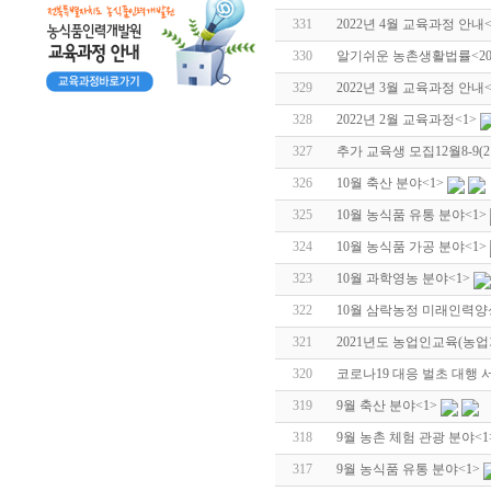
331
2022년 4월 교육과정 안내
330
알기쉬운 농촌생활법률<2022
329
2022년 3월 교육과정 안내
328
2022년 2월 교육과정
<1>
327
추가 교육생 모집12월8-9
326
10월 축산 분야
<1>
325
10월 농식품 유통 분야
<1>
324
10월 농식품 가공 분야
<1>
323
10월 과학영농 분야
<1>
322
10월 삼락농정 미래인력양
321
2021년도 농업인교육(농
320
코로나19 대응 벌초 대행 
319
9월 축산 분야
<1>
318
9월 농촌 체험 관광 분야
<
317
9월 농식품 유통 분야
<1>