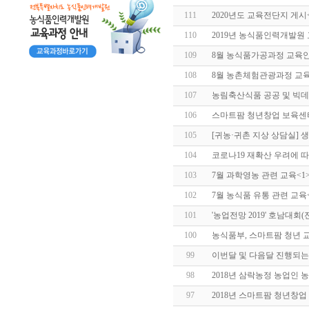
111
2020년도 교육전단지 게시
110
2019년 농식품인력개발원
109
8월 농식품가공과정 교육
108
8월 농촌체험관광과정 교
107
농림축산식품 공공 및 빅
106
스마트팜 청년창업 보육센
105
[귀농·귀촌 지상 상담실] 
104
코로나19 재확산 우려에 
103
7월 과학영농 관련 교육
<1
102
7월 농식품 유통 관련 교육
101
'농업전망 2019' 호남대회(
100
농식품부, 스마트팜 청년 교
99
이번달 및 다음달 진행되는
98
2018년 삼락농정 농업인 
97
2018년 스마트팜 청년창