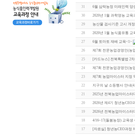
31
6월 삼락농정 미래인력 양
30
2020년 1월 과학영농 교
29
농산물 검사기준 고시 개정
28
2020년 1월 농식품유통 
27
6월 토마토 재배 교육
<1>
26
제7회 전문농업경영인(농업
25
[카드뉴스] 전북특별법 2
24
제7회 전문농업경영인(농업
23
제7회 농업마이스터 지정 
22
지구의 날 소등행사 안내(4.
21
2025년 전북농업마이스터
20
2026년 제4기 청년농CE
19
2026년 전북농업마이스터
18
4/16~17(돌봄농장) 교육
17
[자료실] 청년농CEO과정