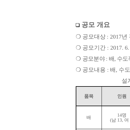
공모 개요
❍
공모대상
:
2017
년
❍
공모기간
: 2017. 6.
❍
공모분야
:
배
,
수도
❍
공모내용
:
배
,
수도
설
품목
인원
14
명
배
(
남
13,
여