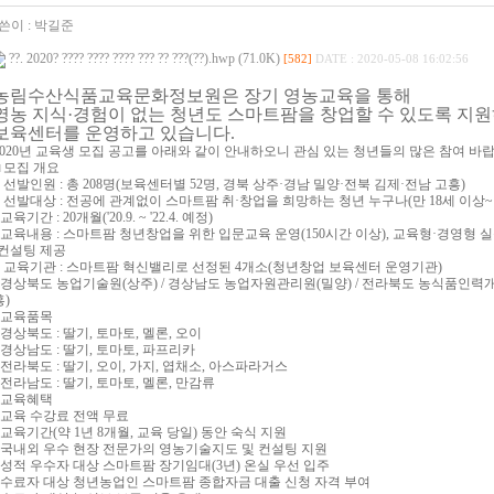
쓴이 :
박길준
??. 2020? ???? ???? ???? ??? ?? ???(??).hwp (71.0K)
[582]
DATE : 2020-05-08 16:02:56
농림수산식품교육문화정보원은 장기 영농교육을 통해
영농 지식·경험이 없는 청년도 스마트팜을 창업할 수 있도록 지
보육센터를 운영하고 있습니다.
2020년 교육생 모집 공고를 아래와 같이 안내하오니 관심 있는 청년들의 많은 참여 바랍
□ 모집 개요
○ 선발인원 : 총 208명(보육센터별 52명, 경북 상주·경남 밀양·전북 김제·전남 고흥)
○ 선발대상 : 전공에 관계없이 스마트팜 취·창업을 희망하는 청년 누구나(만 18세 이상~
교육기간 : 20개월('20.9. ~ '22.4. 예정)
○교육내용 : 스마트팜 청년창업을 위한 입문교육 운영(150시간 이상), 교육형·경영형 
·컨설팅 제공
○ 교육기관 : 스마트팜 혁신밸리로 선정된 4개소(청년창업 보육센터 운영기관)
- 경상북도 농업기술원(상주) / 경상남도 농업자원관리원(밀양) / 전라북도 농식품인력개
흥)
○교육품목
- 경상북도 : 딸기, 토마토, 멜론, 오이
- 경상남도 : 딸기, 토마토, 파프리카
- 전라북도 : 딸기, 오이, 가지, 엽채소, 아스파라거스
- 전라남도 : 딸기, 토마토, 멜론, 만감류
○교육혜택
- 교육 수강료 전액 무료
- 교육기간(약 1년 8개월, 교육 당일) 동안 숙식 지원
- 국내외 우수 현장 전문가의 영농기술지도 및 컨설팅 지원
- 성적 우수자 대상 스마트팜 장기임대(3년) 온실 우선 입주
- 수료자 대상 청년농업인 스마트팜 종합자금 대출 신청 자격 부여