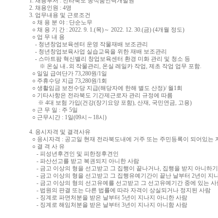
1. 채용부서 : 전라북도 농식품인력개발원
2. 채용인원 : 4명
3. 업무내용 및 근로조건
○ 채 용 분 야 : 단순노무
○ 채 용 기 간 : 2022. 9. 1.(목)～ 2022. 12. 30.(금) (4개월 정도)
○ 업 무 내 용
- 청년창업보육센터 운영 작물재배 보조관리
- 청년창업보육사업 실습교육을 위한 재배 보조관리
- 스마트팜 혁신밸리 창업보육센터 환경 미화 관리 및 청소 등
※ 온실 내․외 작물관리, 온실 레일카 작업, 제초 작업 업무 포함.
○ 일일 급여단가 73,280원/1일
○ 주휴수당 지급 73,280원/1회
○ 생활임금 보전수당 지급(해당자에 한해 별도 산정)/ 월1회
○ 기타사항은 전라북도 기간제근로자 관리 규정에 따름
※ 4대 보험 가입(건강(장기요양 포함), 산재, 국민연금, 고용)
○ 근 무 일 : 주 5일
○ 근무시간 : 1일(09시～18시)
4. 응시자격 및 결격사유
○ 응시자격 : 공고일 현재 전라북도내에 거주 또는 주민등록이 되어있는 
○ 결 격 사 유
- 피성년후견인 및 피한정후견인
- 파산선고를 받고 복권되지 아니한 사람
- 금고 이상의 형을 선고받고 그 집행이 끝나거나, 집행을 받지 아니하기
- 금고 이상의 형을 선고받고 그 집행유예기간이 끝난 날부터 2년이 지
- 금고 이상의 형의 선고유예를 선고받고 그 선고유예기간 중에 있는 사
- 법원의 판결 또는 다른 법률에 따라 자격이 상실되거나 정지된 사람
- 징계로 파면처분을 받은 날부터 5년이 지나지 아니한 사람
- 징계로 해임처분을 받은 날부터 3년이 지나지 아니함 사람