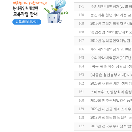
171
수의계약 내역공개(2018 
170
농산어촌 청년리더과정 교
169
2019년 교육계획책자 안내(
168
'농업전망 2019' 호남대회(
167
2019년 농식품인력개발원
166
수의계약 내역공개(2018년
165
수의계약 내역공개(2017년
164
[귀농·귀촌 지상 상담실] 
163
[지금은 청년농부 시대] 미
162
2023년 새만금 세게 잼버
161
스마트워크, 영상회의 활성
160
제16회 전주국제발효식품
159
2023년 새만금 세계스카
158
2018년 삼락농정 농업인 
157
2018년 전국우수시장 박람