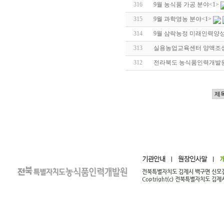
316
9월 농식품 가공 분야
<1>
315
9월 과학영농 분야
<1>
314
9월 삼락농정 미래인력양성
313
실용농업교육센터 양액조성
312
전라북도 농식품인력개발원 