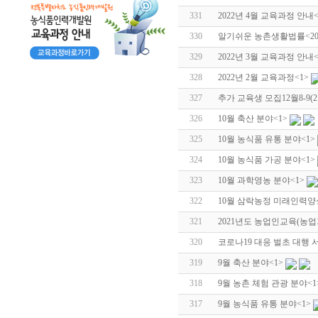
331
2022년 4월 교육과정 안내
330
알기쉬운 농촌생활법률<2022
329
2022년 3월 교육과정 안내
328
2022년 2월 교육과정
<1>
327
추가 교육생 모집12월8-9
326
10월 축산 분야
<1>
325
10월 농식품 유통 분야
<1>
324
10월 농식품 가공 분야
<1>
323
10월 과학영농 분야
<1>
322
10월 삼락농정 미래인력양
321
2021년도 농업인교육(농
320
코로나19 대응 벌초 대행 
319
9월 축산 분야
<1>
318
9월 농촌 체험 관광 분야
<
317
9월 농식품 유통 분야
<1>