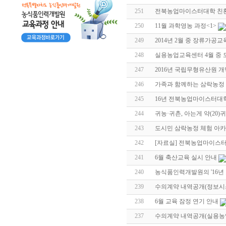
251
전북농업마이스터대학 친환
250
11월 과학영농 과정
<1>
249
2014년 2월 중 장류가공
248
실용농업교육센터 4월 중 
247
2016년 국립무형유산원 개
246
가족과 함께하는 삼락농정 
245
16년 전북농업마이스터대
244
귀농·귀촌, 아는게 약(20
243
도시민 삼락농정 체험 아
242
[자료실] 전북농업마이스
241
6월 축산교육 실시 안내
240
농식품인력개발원의 '16년
239
수의계약 내역공개(정보시
238
6월 교육 잠정 연기 안내
237
수의계약 내역공개(실용농