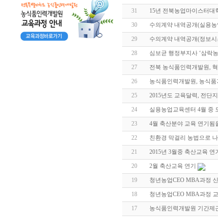
31
15년 전북농업마이스터대
30
수의계약 내역공개(실용농
29
수의계약 내역공개(정보시
28
심보균 행정부지사 ‘삼락
27
전북 농식품인력개발원, 혁신
26
농식품인력개발원, 농식품가
25
2015년도 교육달력, 전단지
24
실용농업교육센터 4월 중 
23
4월 축산분야 교육 연기됨
22
친환경 막걸리 농법으로 
21
2015년 3월중 축산교육 연
20
2월 축산교육 연기
19
청년농업CEO MBA과정 
18
청년농업CEO MBA과정 
17
농식품인력개발원 기간제근